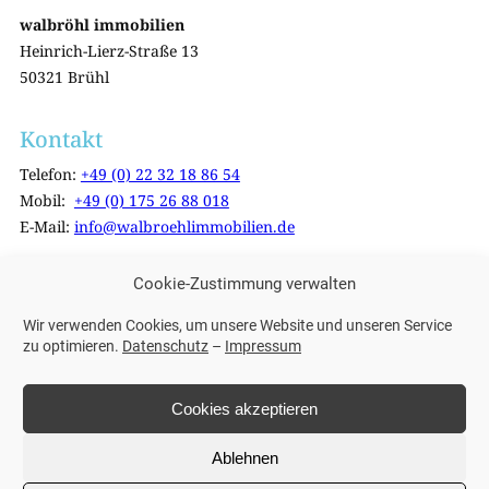
walbröhl immobilien
Heinrich-Lierz-Straße 13
50321 Brühl
Kontakt
Telefon:
+49 (0) 22 32 18 86 54
Mobil:
+49 (0) 175 26 88 018
E-Mail:
info@walbroehlimmobilien.de
Cookie-Zustimmung verwalten
Weitere Links
Impressum
Wir verwenden Cookies, um unsere Website und unseren Service
zu optimieren.
Datenschutz
–
Impressum
Datenschutzerklärung
zur Widerrufsbelehrung
Cookies akzeptieren
Ablehnen