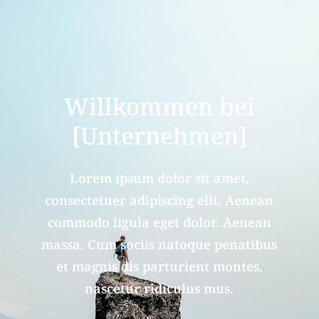
Willkommen bei
[Unternehmen]
Lorem ipsum dolor sit amet,
consectetuer adipiscing elit. Aenean
commodo ligula eget dolor. Aenean
massa. Cum sociis natoque penatibus
et magnis dis parturient montes,
nascetur ridiculus mus.